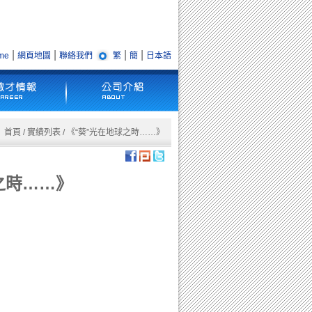
|
|
|
|
me
網頁地圖
聯絡我們
繁
簡
日本語
首頁
/
實績列表
/ 《“葵”光在地球之時……》
之時……》