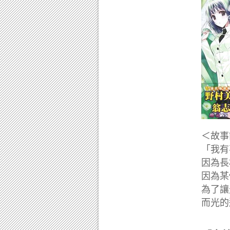
＜故事
「我有
因為長
因為某
為了讓
而光的