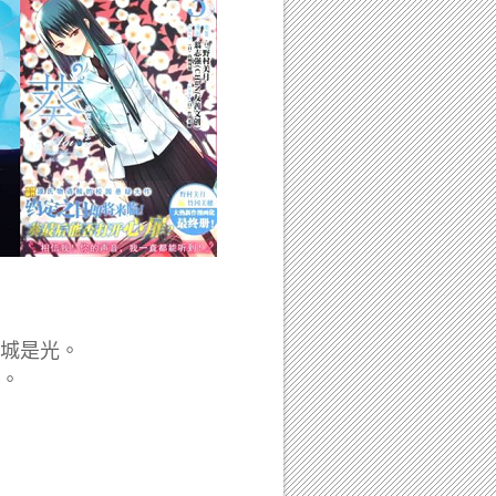
城是光。
。