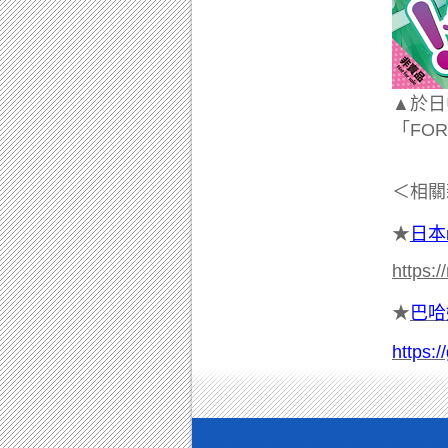
▲
於日
「FO
＜相關
★
日本n
https:
★
巴哈
https: