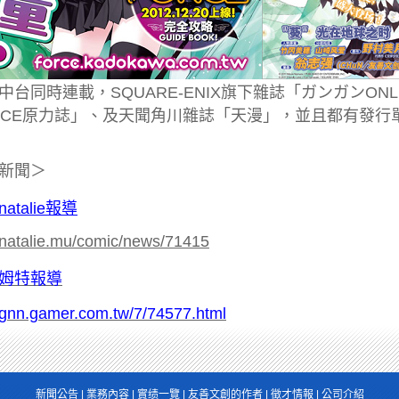
中台同時連載，SQUARE-ENIX旗下雜誌「ガンガンON
RCE原力誌」、及天聞角川雜誌「天漫」，並且都有發行
新聞＞
atalie報導
//natalie.mu/comic/news/71415
姆特報導
//gnn.gamer.com.tw/7/74577.html
新聞公告
|
業務內容
|
實绩一覽
|
友善文創的作者
|
徵才情報
|
公司介紹