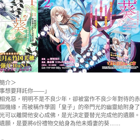
簡介＞
事想要拜託
你——」
相兇惡，明明不是不良少年，卻被當作不良少年對待的赤
個機緣，而被稱作學園「皇子」的帝門光的幽靈給附身了
光可以離開
他安心成佛，是光決定要替光完成他的遺願。
遺願，是要將6份禮物交給身為他未婚妻的葵……