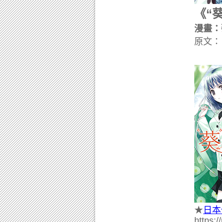
《“
漫畫：
原文：
★
日本
https: