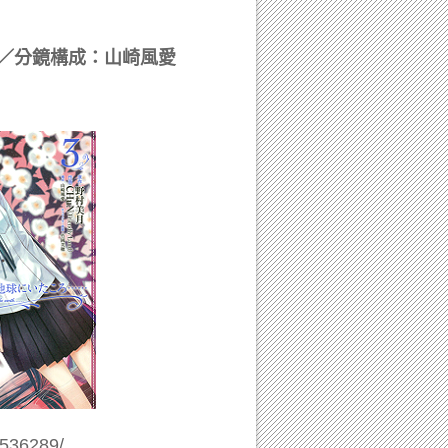
／分鏡構成：山崎風愛
7536289/