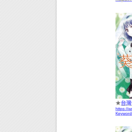
★
台灣
https://
Keywo