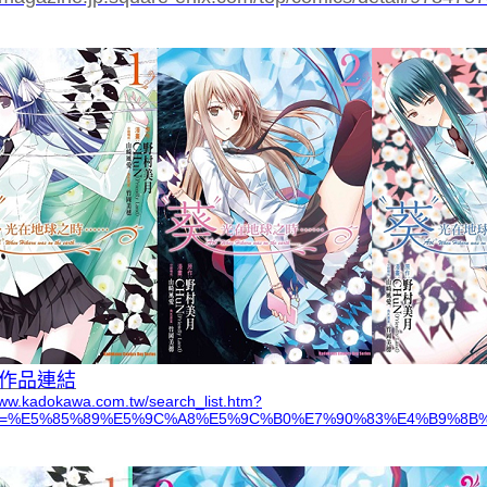
作品連結
www.kadokawa.com.tw/search_list.htm?
rd=%E5%85%89%E5%9C%A8%E5%9C%B0%E7%90%83%E4%B9%8B