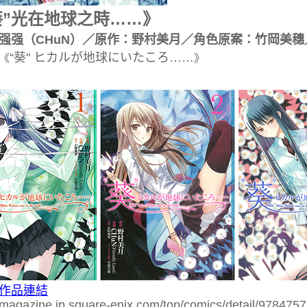
葵”光在地球之時……》
强强（CHuN）／原作：野村美月
／角色原案：竹岡美穗
“葵" ヒカルが地球にいたころ……
《
》
作品連結
//magazine.jp.square-enix.com/top/comics/detail/978475